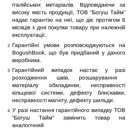
італійських метаріалів.
Відповідаючи за
високу якість продукції, ТОВ “Богуш Тайм”
надає гарантію на неї, що діє протягом 6
місяців з дня покупки товару
при належній
експлуатації
.
Гарантійні умови розповсюджуються на
BogushBook, що був придбаний у даного
виробника.
Гарантійний випадок настає у разі
р
озходження швів, розшарування
матеріалу обкладинки, несправності
кільцевої системи, дефекту блискавки,
несправності магніту, дефекту шильди.
У разі настання гарантійного випадку ТОВ
“Богуш Тайм” замінить
товар
на
аналогічний