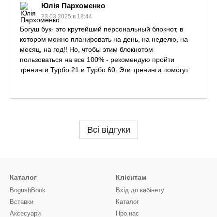
Юлія Пархоменко
23.03.2025 в 18:44
Богуш бук- это крутейший персональный блокнот, в
котором можно планировать на день, на неделю, на
месяц, на год!! Но, чтобы этим блокнотом
пользоваться на все 100% - рекомендую пройти
тренинги Турбо 21 и Турбо 60. Эти тренинги помогут
вам внедрить привычку планировать каждый день! Я
прошла и очень довольна результатом!
Всі відгуки
Каталог
Клієнтам
BogushBook
Вхід до кабінету
Вставки
Каталог
Аксесуари
Про нас