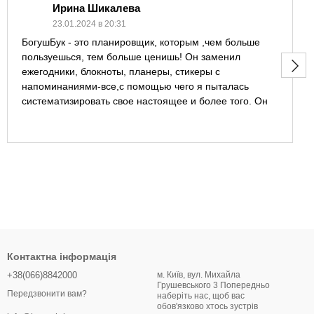
Ирина Шикалева
23.01.2024 в 20:31
БогушБук - это планировщик, которым ,чем больше
пользуешься, тем больше ценишь! Он заменил
ежегодники, блокноты, планеры, стикеры с
напоминаниями-все,с помощью чего я пыталась
систематизировать свое настоящее и более того. Он
помогает мне мечтать планировать будущее!
Контактна інформація
+38(066)8842000
м. Київ, вул. Михайла
Грушевського 3 Попередньо
Передзвонити вам?
наберіть нас, щоб вас
обов'язково хтось зустрів