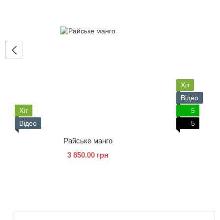
Хіт
Відео
Хіт
5
Відео
5
Райське манго
3 850.00 грн