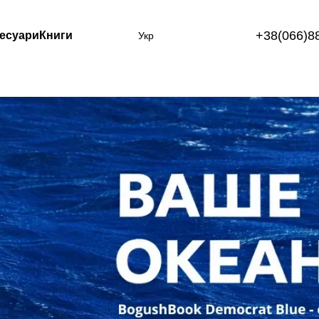
+38(066)8
есуари
Книги
Укр