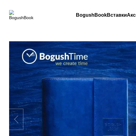
Перейти до основного контенту
BogushBook
Вставки
Акс