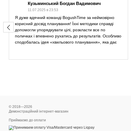
Кузьминський Богдан Вадимович
11.07.2025 в 23:53
Я дуже вдячний команді BogushTime за неймовірно
корисний досвід планування! Їхні методики справді
допомогли упорядкувати цілі, розкласти все по
поличках і впевнено рухатись до результатів. Особливо
сподобалась ідея «хвильового планування», яка дає
можливість гнучко підходити до своїх завдань і не
втрачати фокусу. Курси і матеріали викладені дуже
зрозуміло, а підтримка під час навчання — на високому
рівні. Чудова команда професіоналів, яка щиро
ділиться своїми знаннями і надихає працювати над
собою. Рекомендую всім, хто хоче реально підвищити
свою ефективність, навчитися планувати не тільки
день, а й життя в цілому. Це інвестиція у себе, яка
точно варта часу і зусиль! ❤️
© 2018—2026
Демонстраційний інтернет-магазин
Приймаємо до оплати